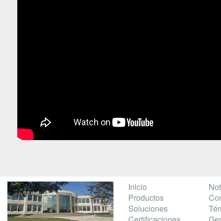
Inicio
Not
Productos
Con
Soluciones
Té
Certificaciones
Gen