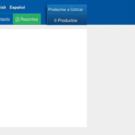
lish
/
Español
Productos a Cotizar
tacto
Reportes
0 Productos